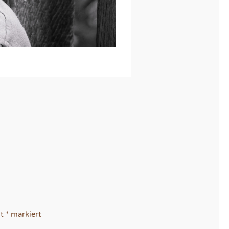
it
*
markiert