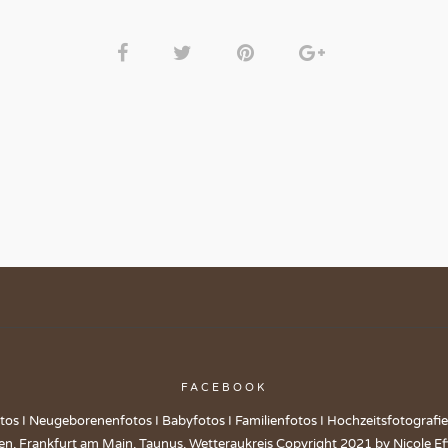
FACEBOOK
tos I Neugeborenenfotos I Babyfotos I Familienfotos I Hochzeitsfotografi
en, Frankfurt am Main, Taunus, Wetteraukreis Copyright 2021 by Nicole Ef