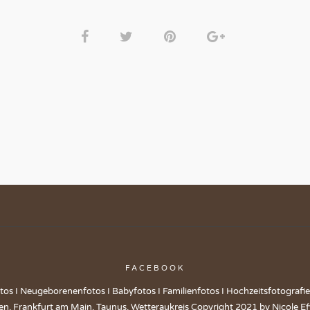
FACEBOOK
tos I Neugeborenenfotos I Babyfotos I Familienfotos I Hochzeitsfotografi
en, Frankfurt am Main, Taunus, Wetteraukreis Copyright 2021 by Nicole Ef