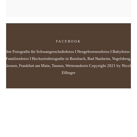
FACEBOOK
Ihre Fotografin für Schwangerschaftsfotos I Neugeborenenfotos I Babyfotos I
Familienfotos I Hochzeitsfotografie in Butzbach, Bad Nauheim, Vogelsberg,
Giessen, Frankfurt am Main, Taunus, Wetteraukreis Copyright 2021 by Nicole
Effinger